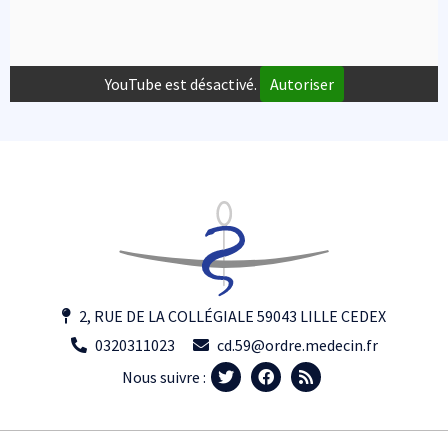
YouTube est désactivé.
Autoriser
2, RUE DE LA COLLÉGIALE 59043 LILLE CEDEX
0320311023
cd.59@ordre.medecin.fr
Nous suivre :
Footer